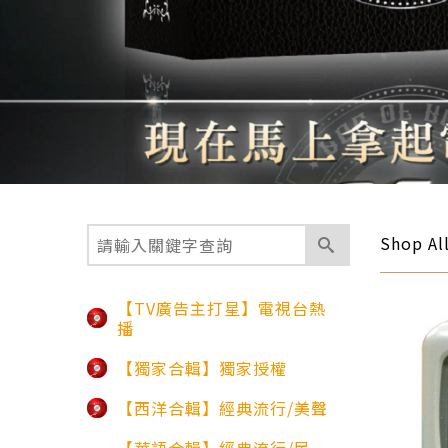
Shop Al
【TV廣告主打星】電視台熱
播
【獨家合輯】獨家授權
【西洋合輯】經典流行/美聲