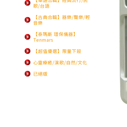
【華語合輯】經典流行/民
歌/台語
【古典合輯】器樂/聲樂/輕
音樂
【泰瑪斯 環保儀器】
Tenmars
【超值優選】限量下殺
心靈療癒/演歌/自然/文化
已絕版