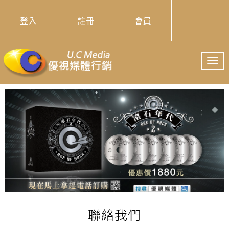
登入
註冊
會員
T
o
g
g
l
e
n
a
v
i
g
a
t
i
聯絡我們
o