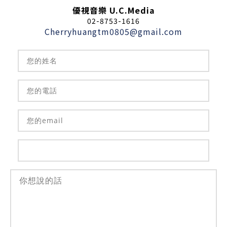
n
優視音樂 U.C.Media
02-8753-1616
Cherryhuangtm0805@gmail.com