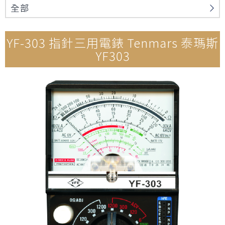
n
全部
YF-303 指針三用電錶 Tenmars 泰瑪斯
YF303