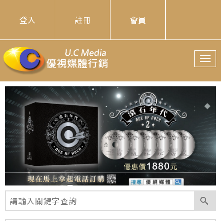
登入
註冊
會員
T
o
g
g
l
e
n
a
v
i
g
a
t
i
o