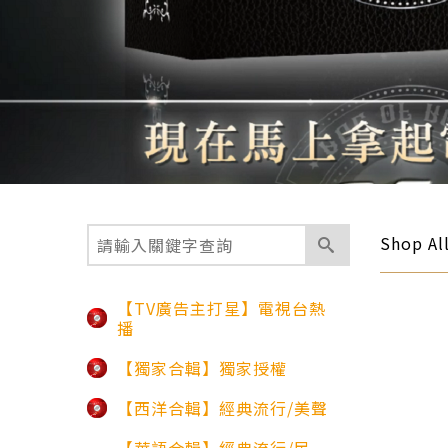
Shop Al
【TV廣告主打星】電視台熱
播
【獨家合輯】獨家授權
【西洋合輯】經典流行/美聲