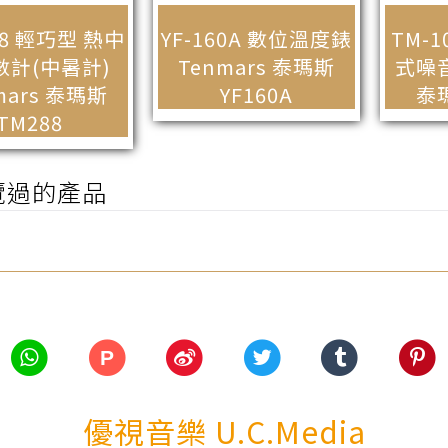
88 輕巧型 熱中
YF-160A 數位溫度錶
TM-
數計(中暑計)
Tenmars 泰瑪斯
式噪音
mars 泰瑪斯
YF160A
泰瑪
TM288
覽過的產品
P
優視音樂 U.C.Media