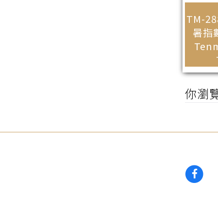
TM-2
暑指
Ten
你瀏