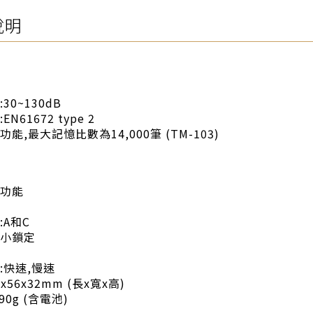
說明
30~130dB
N61672 type 2
能,最大記憶比數為14,000筆 (TM-103)
功能
:A和C
小鎖定
:快速,慢速
x56x32mm (長x寬x高)
90g (含電池)