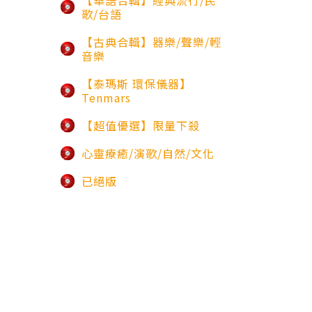
【華語合輯】經典流行/民
歌/台語
【古典合輯】器樂/聲樂/輕
音樂
【泰瑪斯 環保儀器】
Tenmars
【超值優選】限量下殺
心靈療癒/演歌/自然/文化
已絕版