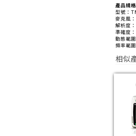
產品規格
型號：TM-
麥克風：
解析度：0
準確度：±1
動態範圍：
頻率範圍：3
相似