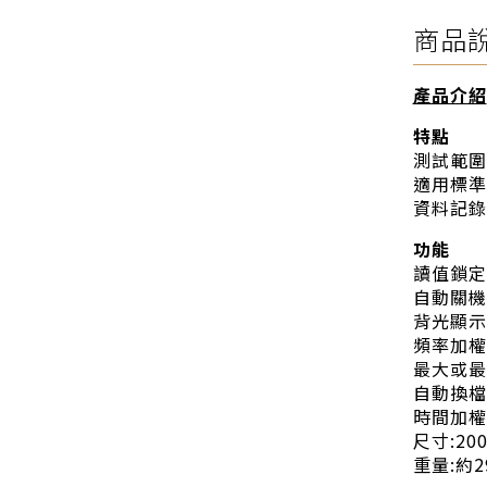
商品
產品介紹
特點
測試範圍:
適用標準:E
資料記錄功
功能
讀值鎖定
自動關機
背光顯示
頻率加權
最大或最
自動換檔
時間加權
尺寸:200
重量:約2