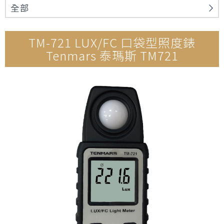
n
全部
TM-721 LUX/FC 口袋型照度錶
Tenmars 泰瑪斯 TM721