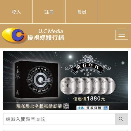
登入
註冊
會員
T
o
g
g
l
e
n
a
v
i
g
a
t
i
o