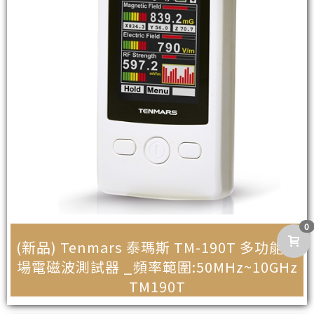
0
(新品) Tenmars 泰瑪斯 TM-190T 多功能磁
場電磁波測試器 _頻率範圍:50MHz~10GHz
TM190T