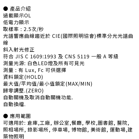
● 產品介紹
過載顯示OL
低電力顯示
取樣率 : 2.5次/秒
光譜響應曲線趨近於 CIE(國際照明協會)標準分光光譜曲
線
斜入射光修正
符合 JIS C 1609:1993 及 CNS 5119 一般 A 等級
測量光源: 白色LED燈及所有可見光
測量 : 有 Lux, Fc 可供選擇
資料鎖定(HOLD)
最大值/平均值/最小值鎖定(MAX/MIN)
歸零調整.(ZERO)
自動關機及取消自動關機功能.
自動換檔.
● 應用範圍
可適用於: 倉庫,工廠, 辦公室,餐廳, 學校,圖書館, 醫院,
照相場所, 錄影場所, 停車場, 博物館, 美術館, 運動場,建
築物照明